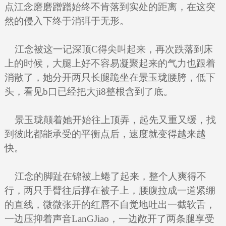
点江念磨磨蹭蹭始终不肯落到实处的距离，在这突
然的侵入下终于消弭于无形。
江念被这一记深顶C得尖叫起来，再次跌落到床
上的时候，大腿上好不容易凝聚起来的气力也跟着
消散了，她分开两只长腿跪坐在景玉珑腰胯，低下
头，看见b口已经把大ji8整根含到了底。
景玉珑颠着她开始往上顶弄，起先又重又缓，找
到彼此都能承受的平衡点后，速度就变得越来越
快。
江念的脚趾在锦被上蜷了起来，整个人爽得不
行，两只手臂往后撑在被子上，腰腹拉成一道紧绷
的直线，微微张开的红唇不自觉地吐出一截软舌，
一边压抑着声音LanGJiao，一边敞开了两条腿享受