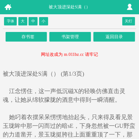
被大顶进深处S满（）
字体
大
中
小
关灯
存书签
书架管理
返回目录
网址改成为 m.011bz.cc 请牢记
被大顶进深处S满（） (第1/3页)
江念愣住，这一声低沉磁X的轻唤仿佛直击灵
魂，让她从绵软朦胧的酒意中得到一瞬清醒。
她叼着衣摆呆呆愣愣地抬起头，只来得及看见景
玉珑眸中那一闪而过的暗sE，下身忽然被一GU野蛮
的力道凿开，景玉珑挺胯往上面重重顶了一下，那