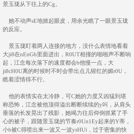
景玉珑从下往上的Cg。
她不动声sE地掀起眼皮，用余光瞧了一眼景玉珑
的反应。
景玉珑盯着两人连接的地方，没什么表情地看着
大ji8在nEnGb里面进出，R0UT相撞的啪啪声不断响
起，江念每次落下的速度都会b他慢一点，大
ji8cH0U离的时候时不时会带出点儿猩红的媚r0U，
瞧着涩情得不行。
他的表情实在太冷静，可C她的力度又凶猛到堪
称恐怖，江念被他顶得溢出断断续续的y叫，从肩头
垂落的长发晃出了残影，她竭力往后仰倒抓紧了手
心的被子，跟随景玉珑的节奏r0Un1Ey起来的Y蒂，
小b被C得喷出来一波又一波ysHUi，过于密集的快