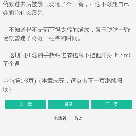
药效过去后被景玉珑逮了个正着，江念不敢想自己
会面临什么后果。
不知道是不是药下得太猛的缘故，景玉珑这一昏
迷就昏迷了将近一柱香的时间。
这期间江念的手指钻进衣袍底下把他浑身上下m0
了个遍
-->>(第1/3页)（本章未完，请点击下一页继续阅
读）
上一章
目录
下一页
电脑版
书架