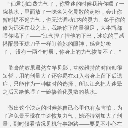
“仙君别白费力气了，你昏迷的时候我给你喂了一
碗茶水，里面放了一味名为化灵散的药粉，会让你
暂时提不起力气，也无法调动T内的灵力。鉴于你的
修为远远在我之上，我给你下的量很足，大半瓶都
喂你喝下了——”江念捏了捏他的下巴，冰凉的手感
搭配景玉珑刀子一样盯着她的眼神，感觉好极
了，“没有一两个时辰，你身上的力气恢复不了。”
脂膏的效果虽然立竿见影，功效维持的时间却很
短暂，用的剂量大了还容易在x1入者身上留下后遗
症，只能作为一种临时的选择，所以江念把人迷晕
之后又给他喂了一碗掺着化灵散的茶水。
做出这个决定的时候她自己心里也有点害怕，为
了避免景玉珑在中途恢复力气，她还特别加大了剂
量，到时候看情况见机行事跑路——要是不小心在