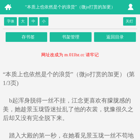
“本质上也依然是个的浪货”（微jo打赏的加更）
字体
大
中
小
关灯
存书签
书架管理
返回目录
网址改成为 m.011bz.cc 请牢记
“本质上也依然是个的浪货”（微jo打赏的加更） (第
1/3页)
b起浑身脱得一丝不挂，江念更喜欢有朦胧感的
美，她趁景玉珑昏迷扯乱了他的衣裳，犹豫很久之
后却又没有完全脱下来。
踏入大殿的第一秒，在她看见景玉珑一丝不苟地