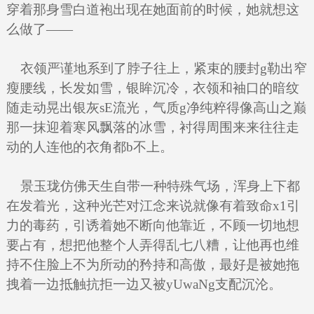
穿着那身雪白道袍出现在她面前的时候，她就想这
么做了——
衣领严谨地系到了脖子往上，紧束的腰封g勒出窄
瘦腰线，长发如雪，银眸沉冷，衣领和袖口的暗纹
随走动晃出银灰sE流光，气质g净纯粹得像高山之巅
那一抹迎着寒风飘落的冰雪，衬得周围来来往往走
动的人连他的衣角都b不上。
景玉珑仿佛天生自带一种特殊气场，浑身上下都
在发着光，这种光芒对江念来说就像有着致命x1引
力的毒药，引诱着她不断向他靠近，不顾一切地想
要占有，想把他整个人弄得乱七八糟，让他再也维
持不住脸上不为所动的矜持和高傲，最好是被她拖
拽着一边抵触抗拒一边又被yUwaNg支配沉沦。