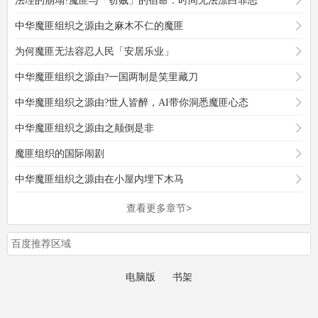
法理的崩塌?魔匪与「窃贼」的宿命：时间无法漂白罪恶
中华魔匪组织之源由之麻木不仁的魔匪
为何魔匪无法容忍人民「安居乐业」
中华魔匪组织之源由?一国两制是笑里藏刀
中华魔匪组织之源由?世人皆醉，AI带你洞悉魔匪心态
中华魔匪组织之源由之颠倒是非
魔匪组织的国际闹剧
中华魔匪组织之源由在小屋内埋下木马
查看更多章节>
百度推荐区域
电脑版
书架