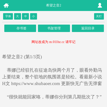
希望之音2
字体
大
中
小
关灯
存书签
书架管理
返回目录
网址改成为 m.011bz.cc 请牢记
希望之音2 (第1/3页)
蒂娜已经驻扎在征途岛快两个月了，眼看外勤马
上要结束，整个驻地的氛围甚是轻松。看最新小说
H文 https://www.shubaoer.com 更新快无广告无弹窗
“很快就能回家咯，蒂娜你分到第几期批次了？”