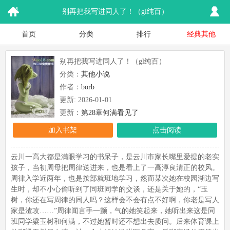
别再把我写进同人了！（gl纯百）
首页
分类
排行
经典其他
别再把我写进同人了！（gl纯百）
分类：
其他小说
作者：
borb
更新: 2026-01-01
更新：
第28章何满看见了
加入书架
点击阅读
云川一高大都是满眼学习的书呆子，是云川市家长嘴里爱提的老实
孩子，当初周母把周律送进来，也是看上了一高淳良清正的校风。
周律入学近两年，也是按部就班地学习，然而某次她在校园湖边写
生时，却不小心偷听到了同班同学的交谈，还是关于她的，“玉
树，你还在写周律的同人吗？这样会不会有点不好啊，你老是写人
家是渣攻……”周律闻言手一颤，气的她笑起来，她听出来这是同
班同学梁玉树和何满，不过她暂时还不想出去质问。后来体育课上