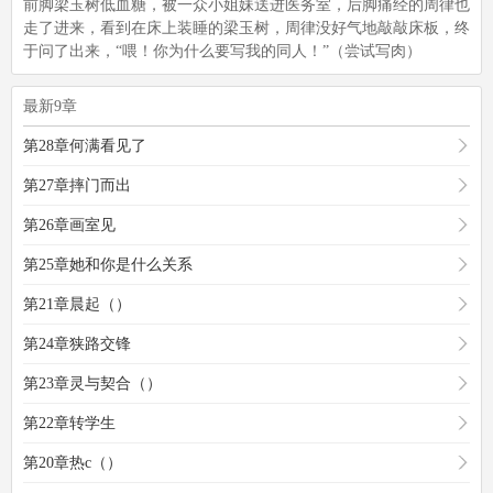
前脚梁玉树低血糖，被一众小姐妹送进医务室，后脚痛经的周律也
走了进来，看到在床上装睡的梁玉树，周律没好气地敲敲床板，终
于问了出来，“喂！你为什么要写我的同人！”（尝试写肉）
最新9章
第28章何满看见了
第27章摔门而出
第26章画室见
第25章她和你是什么关系
第21章晨起（）
第24章狭路交锋
第23章灵与契合（）
第22章转学生
第20章热c（）